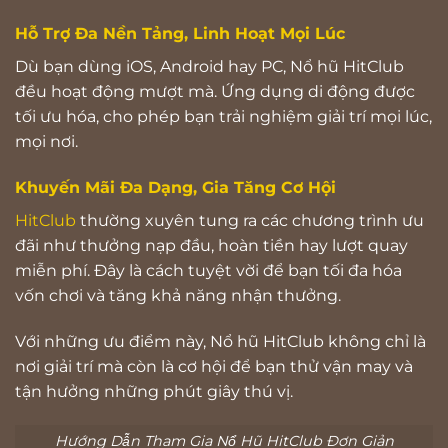
Hỗ Trợ Đa Nền Tảng, Linh Hoạt Mọi Lúc
Dù bạn dùng iOS, Android hay PC, Nổ hũ HitClub
đều hoạt động mượt mà. Ứng dụng di động được
tối ưu hóa, cho phép bạn trải nghiệm giải trí mọi lúc,
mọi nơi.
Khuyến Mãi Đa Dạng, Gia Tăng Cơ Hội
HitClub
thường xuyên tung ra các chương trình ưu
đãi như thưởng nạp đầu, hoàn tiền hay lượt quay
miễn phí. Đây là cách tuyệt vời để bạn tối đa hóa
vốn chơi và tăng khả năng nhận thưởng.
Với những ưu điểm này, Nổ hũ HitClub không chỉ là
nơi giải trí mà còn là cơ hội để bạn thử vận may và
tận hưởng những phút giây thú vị.
Hướng Dẫn Tham Gia Nổ Hũ HitClub Đơn Giản