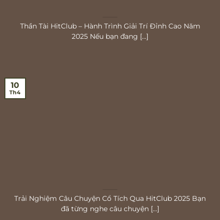
Thần Tài HitClub – Hành Trình Giải Trí Đỉnh Cao Năm
2025 Nếu bạn đang [...]
10
Th4
Trải Nghiệm Câu Chuyện Cổ Tích Qua HitClub 2025 Bạn
đã từng nghe câu chuyện [...]