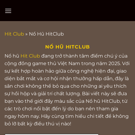
Chuyển
đến
nội
dung
Hit Club
»
Nổ Hũ HitClub
NỔ HŨ HITCLUB
Nổ hũ
Hit Club
đang trở thành tâm điểm chú ý của
cộng đồng game thủ Việt Nam trong năm 2025. Với
sự kết hợp hoàn hảo giữa công nghệ hiện đại, giao
diện bắt mắt và cơ hội nhận thưởng hấp dẫn, đây là
sân chơi không thể bỏ qua cho những ai yêu thích
sự hồi hộp và giải trí chất lượng. Bài viết này sẽ đưa
bạn vào thế giới đầy màu sắc của Nổ hũ HitClub, từ
các trò chơi nổi bật đến lý do bạn nên tham gia
ngay hôm nay. Hãy cùng tìm hiểu chi tiết để không
bỏ lỡ bất kỳ điều thú vị nào!