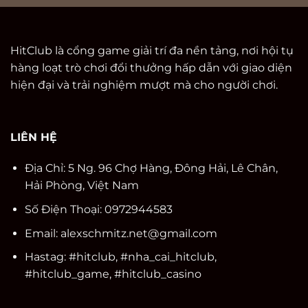
Ăn
Cao
99
Cho
HitClub:
Bạn
Luật
HitClub
là cổng game giải trí đa nền tảng, nơi hội tụ
Chơi
và
hàng loạt trò chơi đổi thưởng hấp dẫn với giao diện
Tỷ
hiện đại và trải nghiệm mượt mà cho người chơi.
Lệ
Thắng
LIÊN HỆ
Địa Chỉ: 5 Ng. 96 Chợ Hàng, Đông Hải, Lê Chân,
Hải Phòng, Việt Nam
Số Điện Thoại: 0972944583
Email:
alexschmitz.net@gmail.com
Hastag: #hitclub, #nha_cai_hitclub,
#hitclub_game, #hitclub_casino