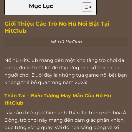
Mục Lục
Giới Thiệu Các Trò Nổ Hũ Nổi Bật Tại
HitClub
Nổ Hũ HitClub
Nổ hũ HitClub mang đến một kho tàng trò chơi đa
dạng, được thiết kế để đáp ứng mọi sở thích của
người chơi. Dưới đây là những tựa game nổi bật bạn
không thể bỏ qua trong năm 2025:
Thần Tài – Biểu Tượng May Mắn Của Nổ Hũ
HitClub
Lấy cảm hứng từ hình ảnh Thần Tài trong văn hóa Á
Đông, trò chơi này mang đến cảm giác phấn khích
qua từng vòng quay. Với đồ họa sống động và số