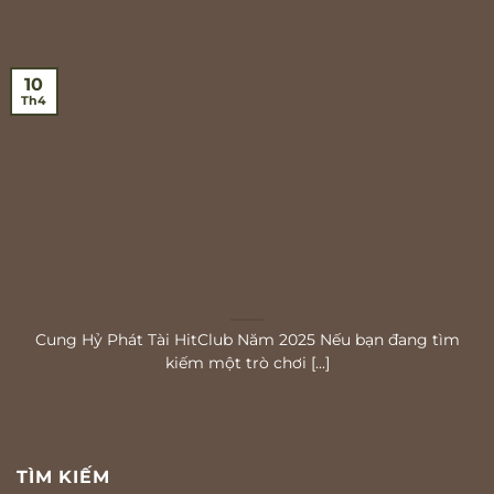
10
Th4
Cung Hỷ Phát Tài HitClub Năm 2025 Nếu bạn đang tìm
kiếm một trò chơi [...]
TÌM KIẾM