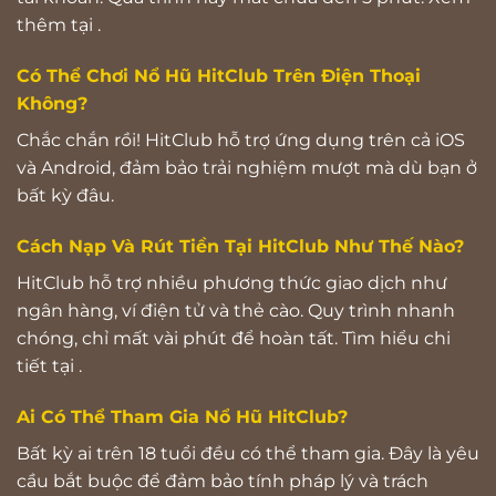
thêm tại .
Có Thể Chơi Nổ Hũ HitClub Trên Điện Thoại
Không?
Chắc chắn rồi! HitClub hỗ trợ ứng dụng trên cả iOS
và Android, đảm bảo trải nghiệm mượt mà dù bạn ở
bất kỳ đâu.
Cách Nạp Và Rút Tiền Tại HitClub Như Thế Nào?
HitClub hỗ trợ nhiều phương thức giao dịch như
ngân hàng, ví điện tử và thẻ cào. Quy trình nhanh
chóng, chỉ mất vài phút để hoàn tất. Tìm hiểu chi
tiết tại .
Ai Có Thể Tham Gia Nổ Hũ HitClub?
Bất kỳ ai trên 18 tuổi đều có thể tham gia. Đây là yêu
cầu bắt buộc để đảm bảo tính pháp lý và trách