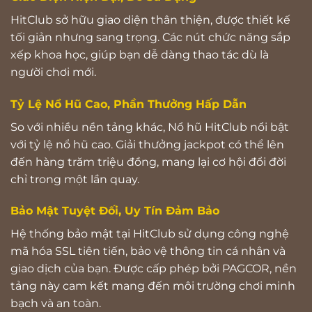
HitClub sở hữu giao diện thân thiện, được thiết kế
tối giản nhưng sang trọng. Các nút chức năng sắp
xếp khoa học, giúp bạn dễ dàng thao tác dù là
người chơi mới.
Tỷ Lệ Nổ Hũ Cao, Phần Thưởng Hấp Dẫn
So với nhiều nền tảng khác, Nổ hũ HitClub nổi bật
với tỷ lệ nổ hũ cao. Giải thưởng jackpot có thể lên
đến hàng trăm triệu đồng, mang lại cơ hội đổi đời
chỉ trong một lần quay.
Bảo Mật Tuyệt Đối, Uy Tín Đảm Bảo
Hệ thống bảo mật tại HitClub sử dụng công nghệ
mã hóa SSL tiên tiến, bảo vệ thông tin cá nhân và
giao dịch của bạn. Được cấp phép bởi PAGCOR, nền
tảng này cam kết mang đến môi trường chơi minh
bạch và an toàn.