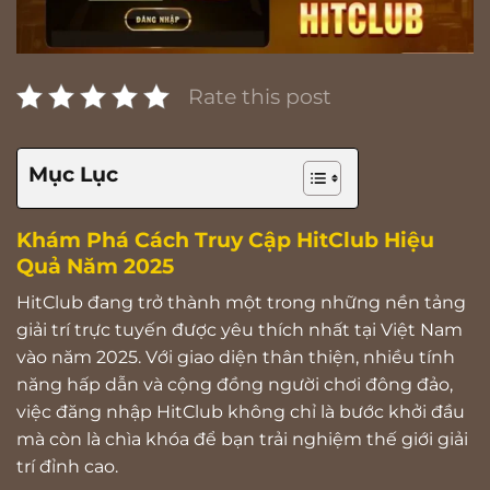
Rate this post
Mục Lục
Khám Phá Cách Truy Cập HitClub Hiệu
Quả Năm 2025
HitClub đang trở thành một trong những nền tảng
giải trí trực tuyến được yêu thích nhất tại Việt Nam
vào năm 2025. Với giao diện thân thiện, nhiều tính
năng hấp dẫn và cộng đồng người chơi đông đảo,
việc đăng nhập HitClub không chỉ là bước khởi đầu
mà còn là chìa khóa để bạn trải nghiệm thế giới giải
trí đỉnh cao.