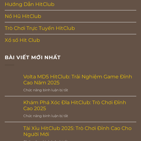
Hướng Dẫn HitClub
Nổ Hũ HitClub
Trò Chơi Trực Tuyến HitClub
Xổ số Hit Club
BÀI VIẾT MỚI NHẤT
Volta MD5 HitClub: Trải Nghiệm Game Đỉnh
Cao Năm 2025
ở
Chức năng bình luận bị tắt
Volta
MD5
Khám Phá Xóc Đĩa HitClub: Trò Chơi Đỉnh
HitClub:
Cao 2025
Trải
ở
Chức năng bình luận bị tắt
Nghiệm
Khám
Game
Phá
Đỉnh
Tài Xỉu HitClub 2025: Trò Chơi Đỉnh Cao Cho
Xóc
Cao
Người Mới
Đĩa
Năm