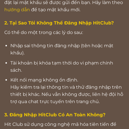
đặt lại mật khẩu sẽ được gửi đến bạn. Hãy làm theo
hướng dẫn
để tạo mật khẩu mới.
2. Tại Sao Tôi Không Thể Đăng Nhập HitClub?
Có thể do một trong các lý do sau:
Nhập sai thông tin đăng nhập (tên hoặc mật
khẩu).
Tài khoản bị khóa tạm thời do vi phạm chính
sách.
Kết nối mạng không ổn định.
Hãy kiểm tra lại thông tin và thử đăng nhập trên
thiết bị khác. Nếu vẫn không được, liên hệ đội hỗ
trợ qua chat trực tuyến trên trang chủ.
3. Đăng Nhập HitClub Có An Toàn Không?
Hit Club sử dụng công nghệ mã hóa tiên tiến để