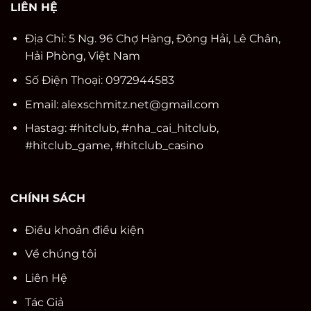
LIÊN HỆ
Địa Chỉ: 5 Ng. 96 Chợ Hàng, Đông Hải, Lê Chân,
Hải Phòng, Việt Nam
Số Điện Thoại: 0972944583
Email:
alexschmitz.net@gmail.com
Hastag: #hitclub, #nha_cai_hitclub,
#hitclub_game, #hitclub_casino
CHÍNH SÁCH
Điều khoản điều kiện
Về chúng tôi
Liên Hệ
Tác Giả