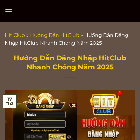
Chuyển
đến
nội
dung
Hit Club
»
Hướng Dẫn HitClub
»
Hướng Dẫn Đăng
Nhập HitClub Nhanh Chóng Năm 2025
Hướng Dẫn Đăng Nhập HitClub
Nhanh Chóng Năm 2025
17
Th2