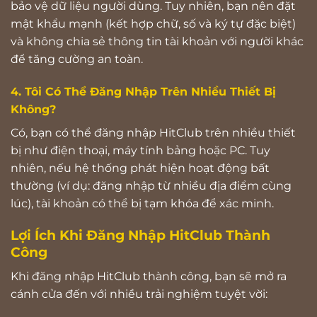
bảo vệ dữ liệu người dùng. Tuy nhiên, bạn nên đặt
mật khẩu mạnh (kết hợp chữ, số và ký tự đặc biệt)
và không chia sẻ thông tin tài khoản với người khác
để tăng cường an toàn.
4. Tôi Có Thể Đăng Nhập Trên Nhiều Thiết Bị
Không?
Có, bạn có thể đăng nhập HitClub trên nhiều thiết
bị như điện thoại, máy tính bảng hoặc PC. Tuy
nhiên, nếu hệ thống phát hiện hoạt động bất
thường (ví dụ: đăng nhập từ nhiều địa điểm cùng
lúc), tài khoản có thể bị tạm khóa để xác minh.
Lợi Ích Khi Đăng Nhập HitClub Thành
Công
Khi đăng nhập HitClub thành công, bạn sẽ mở ra
cánh cửa đến với nhiều trải nghiệm tuyệt vời: