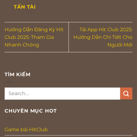
TẤN TÀI
Hướng Dẫn Đăng Ký Hit
Tải App Hit Club 2025:
Club 2025: Tham Gia
Hướng Dẫn Chi Tiết Cho
Nhanh Chóng
Người Mới
TÌM KIẾM
CHUYÊN MỤC HOT
Game bài HitClub