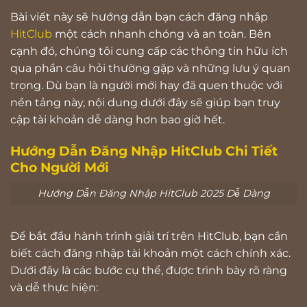
Bài viết này sẽ hướng dẫn bạn cách đăng nhập
HitClub
một cách nhanh chóng và an toàn. Bên
cạnh đó, chúng tôi cung cấp các thông tin hữu ích
qua phần câu hỏi thường gặp và những lưu ý quan
trọng. Dù bạn là người mới hay đã quen thuộc với
nền tảng này, nội dung dưới đây sẽ giúp bạn truy
cập tài khoản dễ dàng hơn bao giờ hết.
Hướng Dẫn Đăng Nhập HitClub Chi Tiết
Cho Người Mới
Hướng Dẫn Đăng Nhập HitClub 2025 Dễ Dàng
Để bắt đầu hành trình giải trí trên HitClub, bạn cần
biết cách đăng nhập tài khoản một cách chính xác.
Dưới đây là các bước cụ thể, được trình bày rõ ràng
và dễ thực hiện: